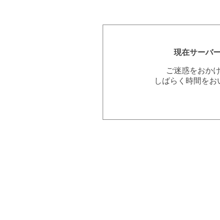
現在サーバ
ご迷惑をおか
しばらく時間をお