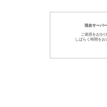
現在サーバ
ご迷惑をおか
しばらく時間をお