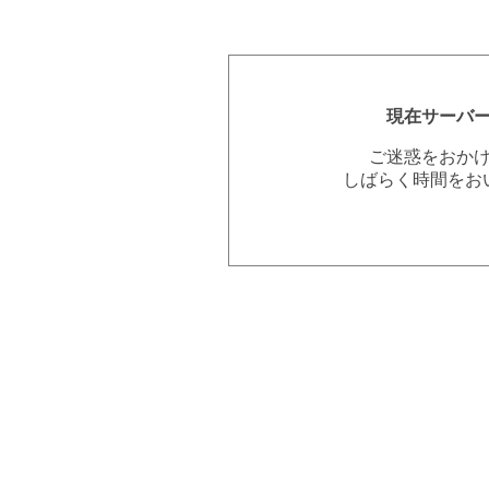
現在サーバ
ご迷惑をおか
しばらく時間をお