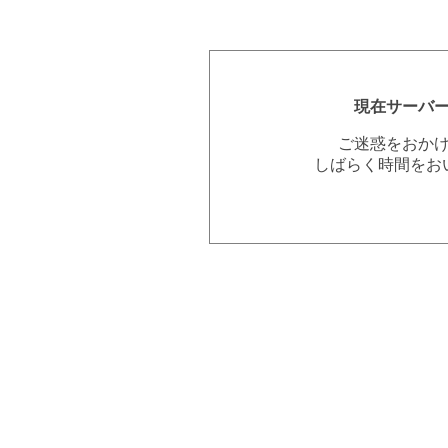
現在サーバ
ご迷惑をおか
しばらく時間をお