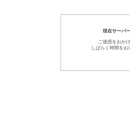
現在サーバ
ご迷惑をおか
しばらく時間をお