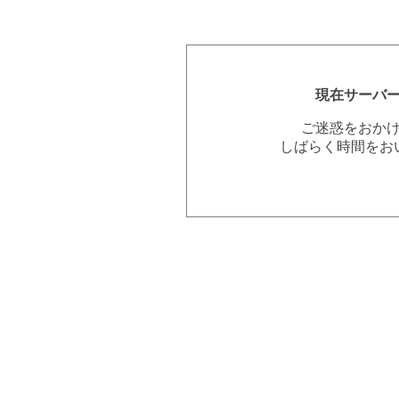
現在サーバ
ご迷惑をおか
しばらく時間をお