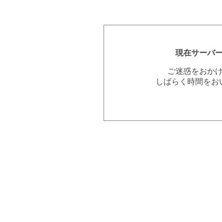
現在サーバ
ご迷惑をおか
しばらく時間をお