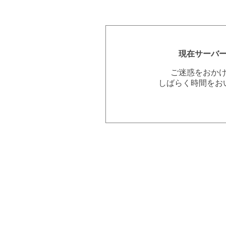
現在サーバ
ご迷惑をおか
しばらく時間をお