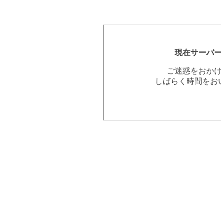
現在サーバ
ご迷惑をおか
しばらく時間をお