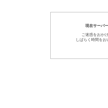
現在サーバ
ご迷惑をおか
しばらく時間をお