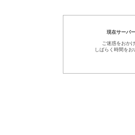
現在サーバ
ご迷惑をおか
しばらく時間をお