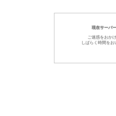
現在サーバ
ご迷惑をおか
しばらく時間をお