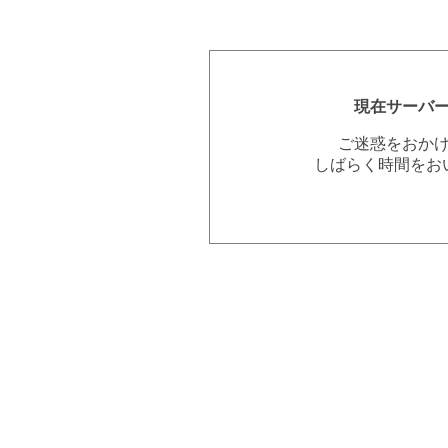
現在サーバ
ご迷惑をおか
しばらく時間をお