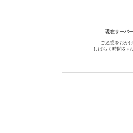
現在サーバ
ご迷惑をおか
しばらく時間をお