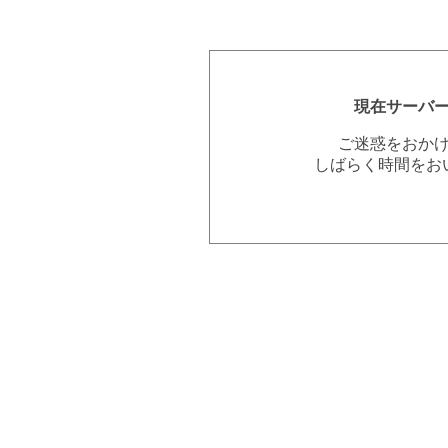
現在サーバ
ご迷惑をおか
しばらく時間をお