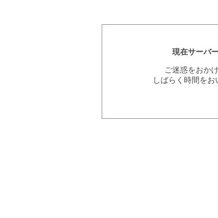
現在サーバ
ご迷惑をおか
しばらく時間をお