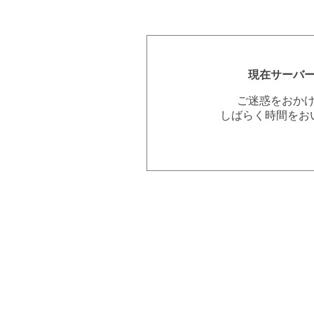
現在サーバ
ご迷惑をおか
しばらく時間をお