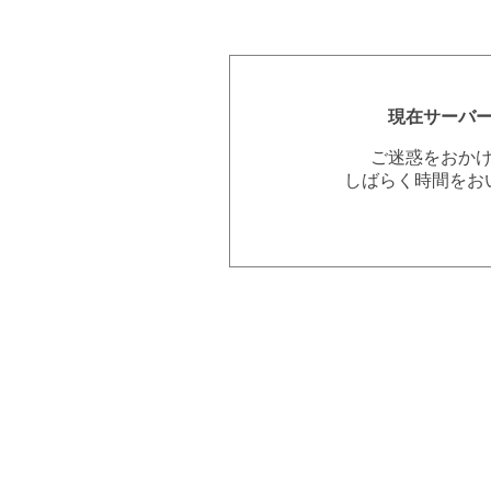
現在サーバ
ご迷惑をおか
しばらく時間をお