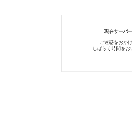
現在サーバ
ご迷惑をおか
しばらく時間をお