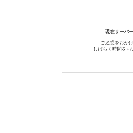
現在サーバ
ご迷惑をおか
しばらく時間をお