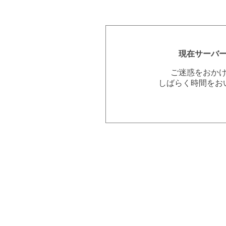
現在サーバ
ご迷惑をおか
しばらく時間をお