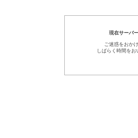
現在サーバ
ご迷惑をおか
しばらく時間をお