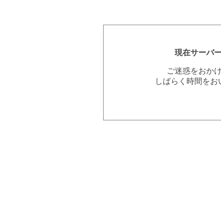
現在サーバ
ご迷惑をおか
しばらく時間をお