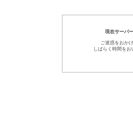
現在サーバ
ご迷惑をおか
しばらく時間をお