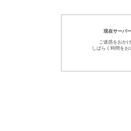
現在サーバ
ご迷惑をおか
しばらく時間をお