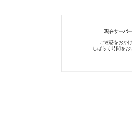
現在サーバ
ご迷惑をおか
しばらく時間をお