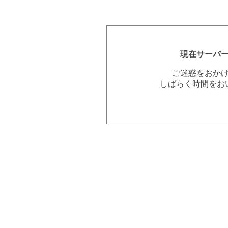
現在サーバ
ご迷惑をおか
しばらく時間をお