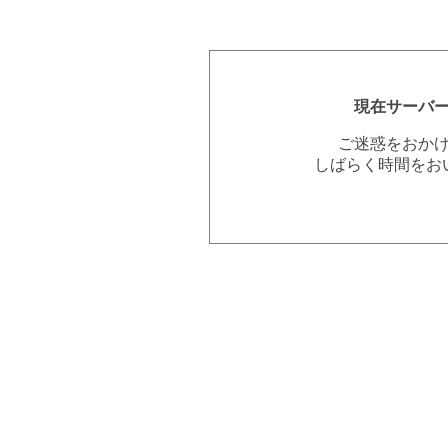
現在サーバ
ご迷惑をおか
しばらく時間をお