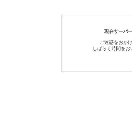
現在サーバ
ご迷惑をおか
しばらく時間をお