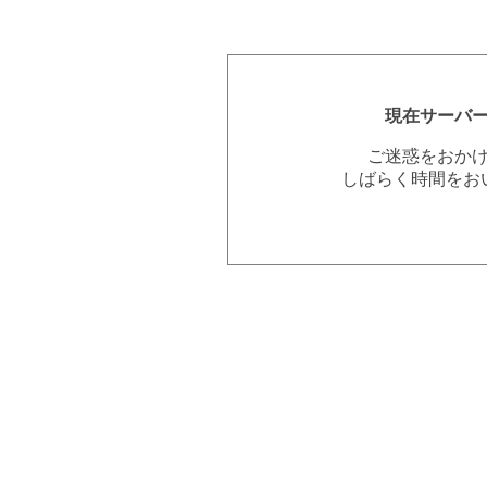
現在サーバ
ご迷惑をおか
しばらく時間をお