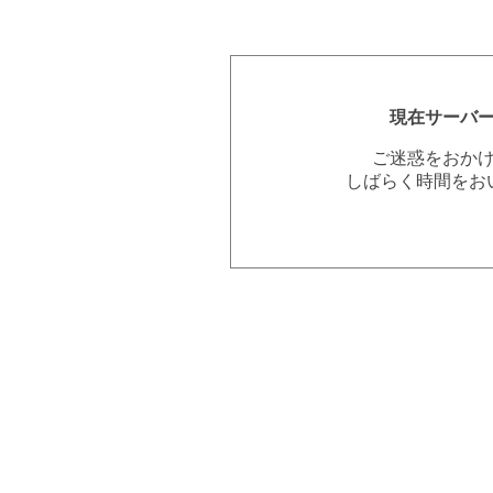
現在サーバ
ご迷惑をおか
しばらく時間をお