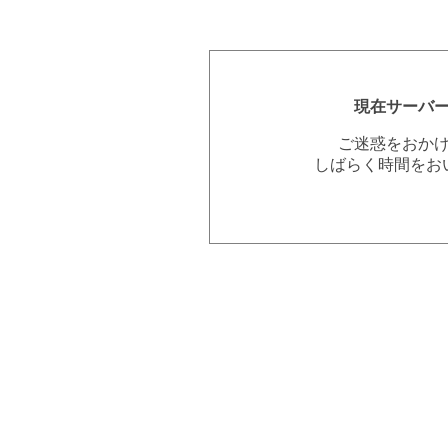
現在サーバ
ご迷惑をおか
しばらく時間をお