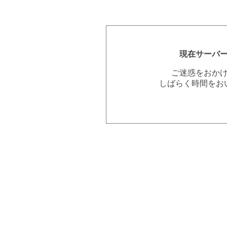
現在サーバ
ご迷惑をおか
しばらく時間をお