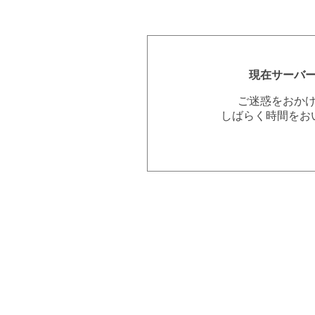
現在サーバ
ご迷惑をおか
しばらく時間をお