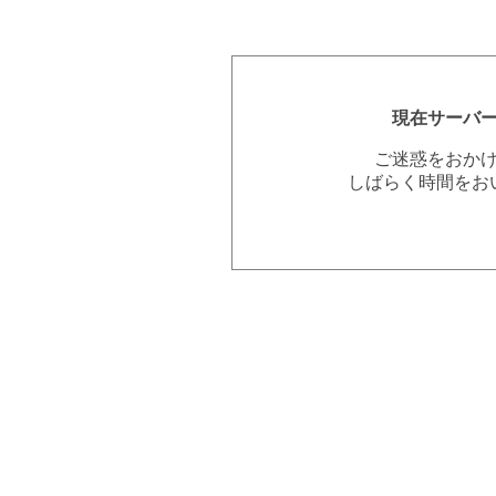
現在サーバ
ご迷惑をおか
しばらく時間をお