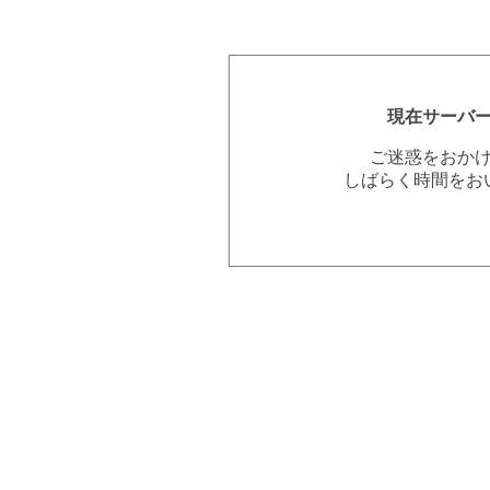
現在サーバ
ご迷惑をおか
しばらく時間をお