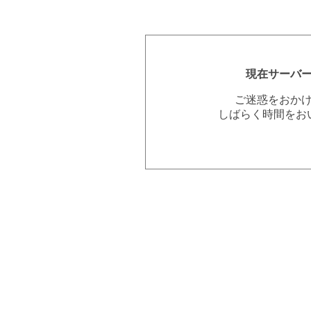
現在サーバ
ご迷惑をおか
しばらく時間をお