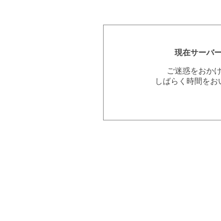
現在サーバ
ご迷惑をおか
しばらく時間をお