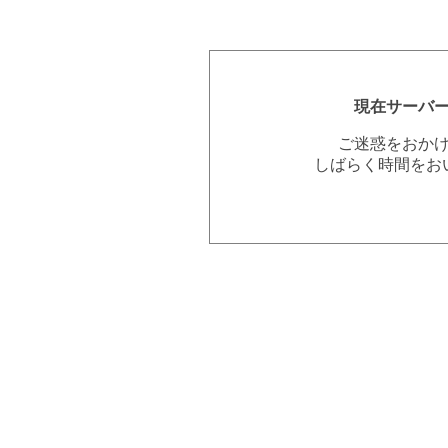
現在サーバ
ご迷惑をおか
しばらく時間をお