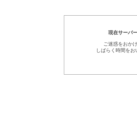
現在サーバ
ご迷惑をおか
しばらく時間をお