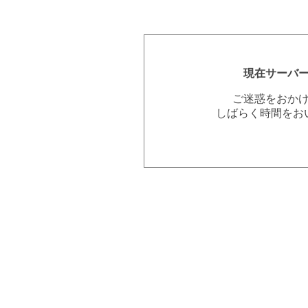
現在サーバ
ご迷惑をおか
しばらく時間をお