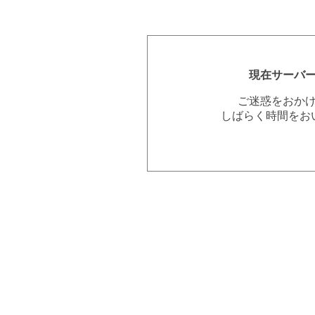
現在サーバ
ご迷惑をおか
しばらく時間をお