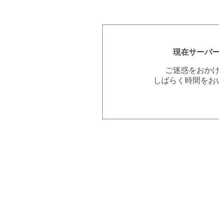
現在サーバ
ご迷惑をおか
しばらく時間をお