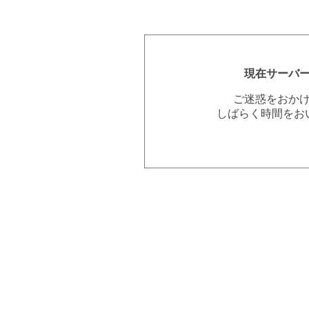
現在サーバ
ご迷惑をおか
しばらく時間をお