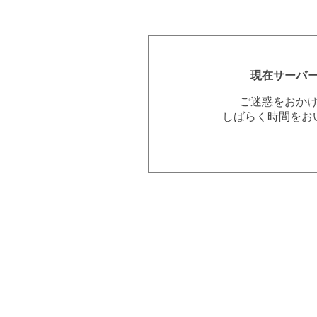
現在サーバ
ご迷惑をおか
しばらく時間をお