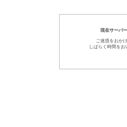
現在サーバ
ご迷惑をおか
しばらく時間をお