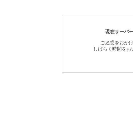
現在サーバ
ご迷惑をおか
しばらく時間をお