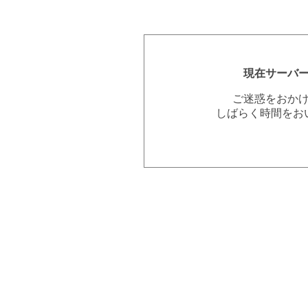
現在サーバ
ご迷惑をおか
しばらく時間をお