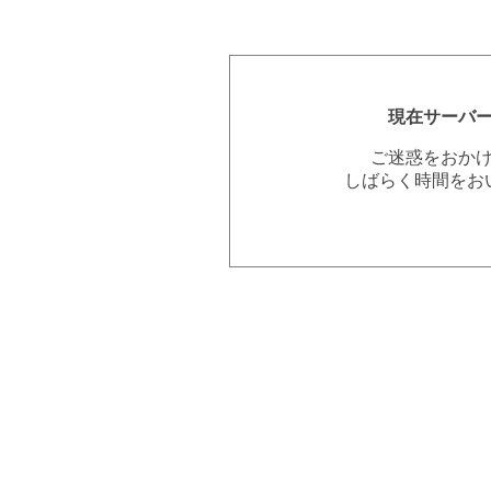
現在サーバ
ご迷惑をおか
しばらく時間をお