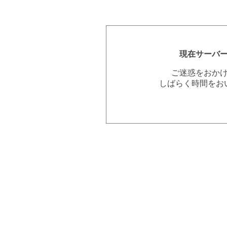
現在サーバ
ご迷惑をおか
しばらく時間をお